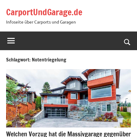
Zum
CarportUndGarage.de
Inhalt
springen
Infoseite über Carports und Garagen
Such
öffn
Schlagwort:
Notentriegelung
Welchen Vorzug hat die Massivgarage gegenüber