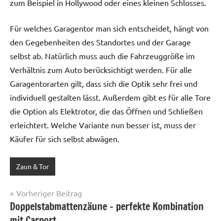
zum Beispiel in Hollywood oder eines kleinen Schlosses.
Für welches Garagentor man sich entscheidet, hängt von
den Gegebenheiten des Standortes und der Garage
selbst ab. Natürlich muss auch die Fahrzeuggröße im
Verhältnis zum Auto berücksichtigt werden. Für alle
Garagentorarten gilt, dass sich die Optik sehr frei und
individuell gestalten lässt. Außerdem gibt es für alle Tore
die Option als Elektrotor, die das Öffnen und Schließen
erleichtert. Welche Variante nun besser ist, muss der
Käufer für sich selbst abwägen.
Zaun & Tor
Schlagwörter:
Autounterstand
,
Beitragsnavigation
Vorheriger Beitrag
Doppelcarport
,
Doppelstabmattenzäune – perfekte Kombination
Doppelgarage
,
mit Carport
Garage