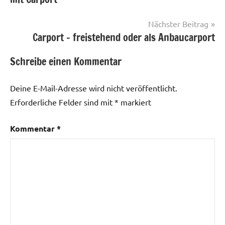
für
Nächster Beitrag
2
Carport – freistehend oder als Anbaucarport
Autos
,
Garagentor
,
Schreibe einen Kommentar
integrierte
Garage
Deine E-Mail-Adresse wird nicht veröffentlicht.
Erforderliche Felder sind mit
*
markiert
Kommentar
*