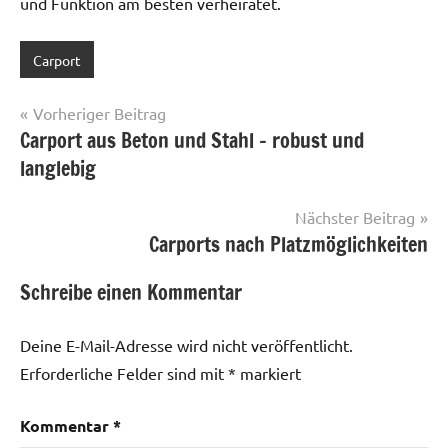
und Funktion am besten verheiratet.
Carport
Schlagwörter:
Aluminium
,
Beitragsnavigation
Vorheriger Beitrag
Carport
,
Carport aus Beton und Stahl – robust und
Metall
,
langlebig
Witterungsbeständigkeit
Nächster Beitrag
Carports nach Platzmöglichkeiten
Schreibe einen Kommentar
Deine E-Mail-Adresse wird nicht veröffentlicht.
Erforderliche Felder sind mit
*
markiert
Kommentar
*