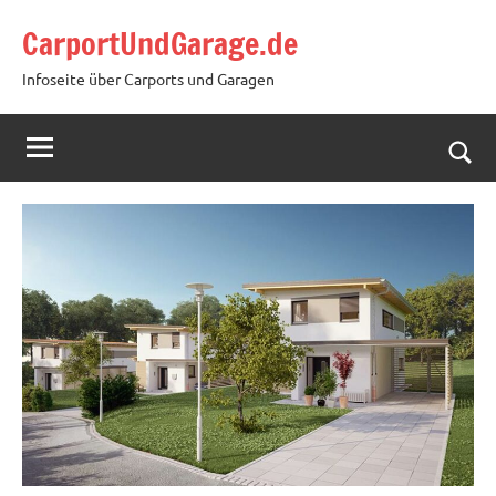
Zum
CarportUndGarage.de
Inhalt
springen
Infoseite über Carports und Garagen
Such
öffn