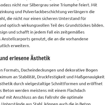
odass nicht nur Silbergrau seine Triumphe feiert. Mit
zinkung und Pulverlackbeschichtung verlängern die
l, die nicht nur einen sicheren Unterstand für
nd optisch wirkungsvollen Teil des Grundstückes bilden.
ign und schafft in jedem Fall ein zeitgemäßes
s Anstellcarports genutzt, die an die vorhandene
tlich erweitern.
und erlesene Ästhetik
chen Formats, Dacheindeckungen und dekorative Bogen
imum an Stabilität, Druckfestigkeit und Maßgenauigkeit
sthetik durch vielgestaltige Schnittformen und eröffnet
aus Beton werden meistens mit einem Flachdach
f mit Anschluss an das Fallrohr die optimale
 Unterstände aus Stahl, können auch die in Beton