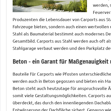
werden, s
Feuerver
Produzenten die Lebensdauer von Carports aus Stah
Fahrzeuge bieten, sondern auch einen wertvollen u
Stahl als Baumaterial bestimmt auch modernes Des
Gesamtbild. Carports aus Stahl werden auch oft al
Stahlgarage verbaut werden und den Parkplatz deu
Beton – ein Garant für Maßgenauigkeit 
Bauteile für Carports wie Pfosten unterschiedli
werden auch in Beton gegossen und bieten ein Max
Beton steht auch heutzutage für anspruchsvolle Ä
somit viele Gestaltungsmöglichkeiten. Carports 
überdeckt, das durch den innenliegenden Dachablau
Entwässerung der Dachfläche sichert. Genauso wie