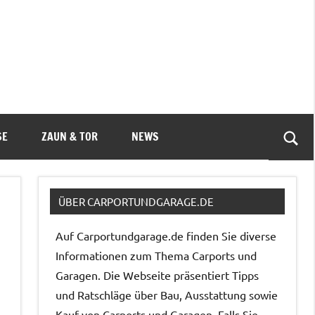
SE
ZAUN & TOR
NEWS
Such
öffn
ÜBER CARPORTUNDGARAGE.DE
Auf Carportundgarage.de finden Sie diverse
Informationen zum Thema Carports und
Garagen. Die Webseite präsentiert Tipps
und Ratschläge über Bau, Ausstattung sowie
Kauf von Carports und Garagen. Falls Sie