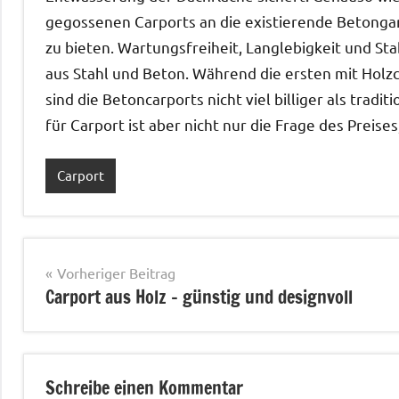
gegossenen Carports an die existierende Betong
zu bieten. Wartungsfreiheit, Langlebigkeit und Sta
aus Stahl und Beton. Während die ersten mit Holz
sind die Betoncarports nicht viel billiger als tra
für Carport ist aber nicht nur die Frage des Preis
Carport
Schlagwörter:
Beton
,
Carport
,
Parkplätze
,
Beitragsnavigation
Vorheriger Beitrag
Stahl
Carport aus Holz – günstig und designvoll
Schreibe einen Kommentar