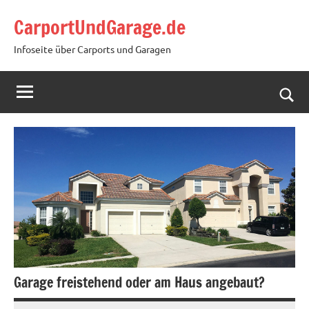
Zum
CarportUndGarage.de
Inhalt
springen
Infoseite über Carports und Garagen
Such
öffn
Garage freistehend oder am Haus angebaut?