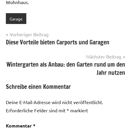
Wohnhaus.
Garage
Schlagwörter:
Anbau
,
Beitragsnavigation
Vorheriger Beitrag
freistehende
Diese Vorteile bieten Carports und Garagen
Garage
,
Garagenbau
,
Nächster Beitrag
Neubau
Wintergarten als Anbau: den Garten rund um den
Jahr nutzen
Schreibe einen Kommentar
Deine E-Mail-Adresse wird nicht veröffentlicht.
Erforderliche Felder sind mit
*
markiert
Kommentar
*